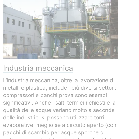
Industria meccanica
L’industria meccanica, oltre la lavorazione di
metalli e plastica, include i più diversi settori:
compressori e banchi prova sono esempi
significativi. Anche i salti termici richiesti e la
qualità delle acque variano molto a seconda
delle industrie: si possono utilizzare torri
evaporative, meglio se a circuito aperto (con
pacchi di scambio per acque sporche o
pulite a seconda del contesto) e raffreddatori
adiabatici per ottimizzare le risorse.