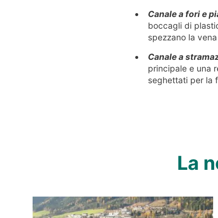
Canale a fori e pia
boccagli di plasti
spezzano la vena
Canale a strama
principale e una r
seghettati per la f
La n