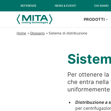
REFERENZE
NEWS & EVENTI
CHI SIAMO
PRODOTTI
Home
Glossario
Sistema di distribuzione
Sistem
Per ottenere la
che entra nella
uniformemente 
Distribuzione a 
per centrifugazio