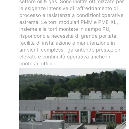
processo e resistenza a condizioni operative
estreme. Le torri modulari PMM e PME-XL,
insieme alle torri montate in campo PU,
rispondono a necessità di grande portata,
facilità di installazione e manutenzione in
ambienti complessi, garantendo prestazioni
elevate e continuità operativa anche in
contesti difficili.