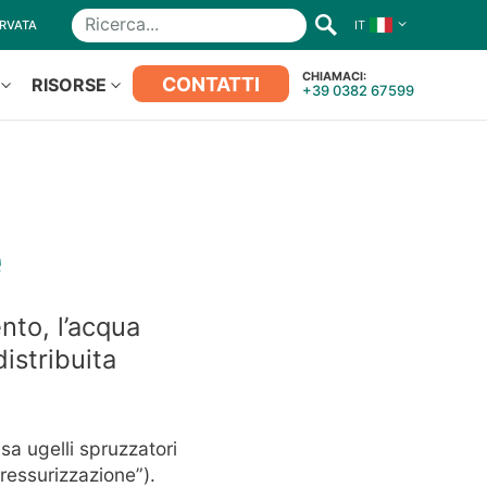
ERVATA
IT
CHIAMACI:
CONTATTI
RISORSE
+39 0382 67599
e
nto, l’acqua
istribuita
sa ugelli spruzzatori
ressurizzazione”).