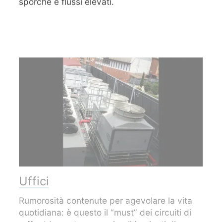
sporche e flussi elevati.
Uffici
Rumorosità contenute per agevolare la vita
quotidiana: è questo il “must” dei circuiti di
raffreddamento annessi agli impianti di
climatizzazione degli uffici. Spesso sono