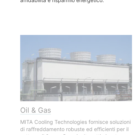
affidabilità e risparmio energetico.
Oil & Gas
MITA Cooling Technologies fornisce soluzioni
di raffreddamento robuste ed efficienti per il
settore oil & gas. Sono inoltre ottimizzate per
le esigenze intensive di raffreddamento di