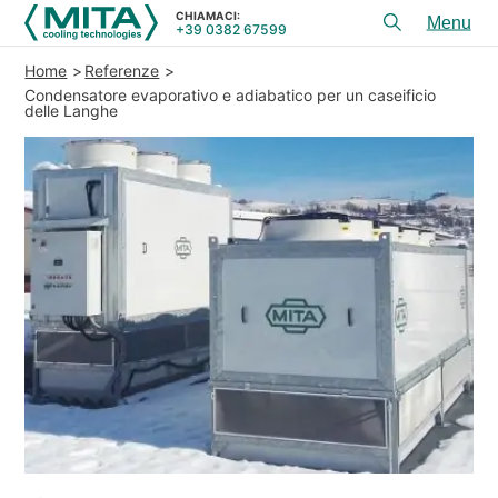
CHIAMACI:
+39 0382 67599
Toggl
menu
Home
Referenze
PRODOTTI
Condensatore evaporativo e adiabatico per un caseificio
delle Langhe
APPLICAZIONI
SERVIZI E CONSULENZA
SERVICE
RISORSE
CONTATTI
+39 0382 67599
CHIAMACI:
REFERENZE