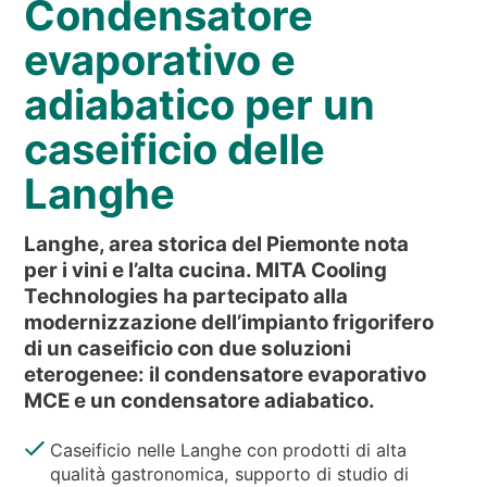
Condensatore
NEWS & EVENTI
CHI SIAMO
evaporativo e
SOSTENIBILITÀ
adiabatico per un
ARTICOLI TECNICI
caseificio delle
AREA RISERVATA
Langhe
IT
EN
FR
DE
PL
Langhe, area storica del Piemonte nota
per i vini e l’alta cucina. MITA Cooling
Technologies ha partecipato alla
modernizzazione dell’impianto frigorifero
di un caseificio con due soluzioni
eterogenee: il condensatore evaporativo
MCE e un condensatore adiabatico.
Caseificio nelle Langhe con prodotti di alta
qualità gastronomica, supporto di studio di